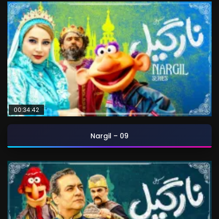
00:34:42
Nargil – 09