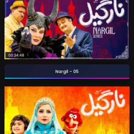
00:34:48
Nargil – 05