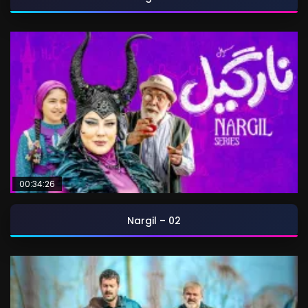
00:34:26
Nargil – 02