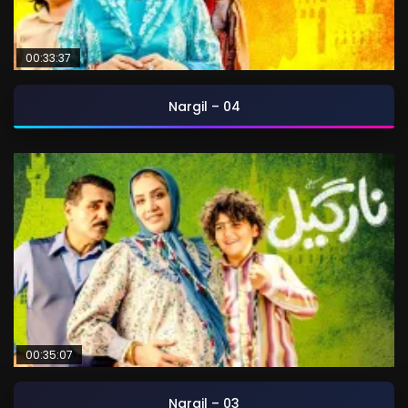
00:33:37
Nargil – 04
00:35:07
Nargil – 03