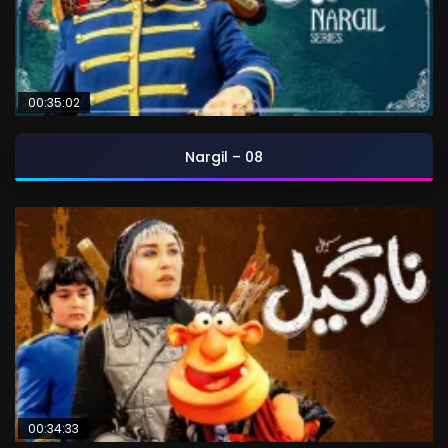
00:35:02
Nargil – 08
00:34:33