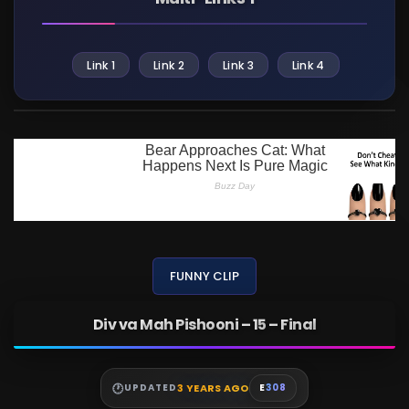
Link 1
Link 2
Link 3
Link 4
FUNNY CLIP
Div va Mah Pishooni – 15 – Final
3 YEARS AGO
UPDATED
E
308