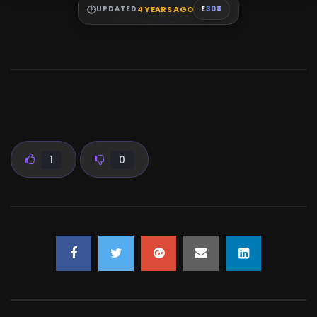
4 YEARS AGO
UPDATED
E
308
1
0