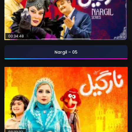
00:34:48
Nargil – 05