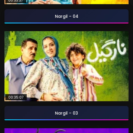
00:33:37
Nargil – 04
00:35:07
Nargil – 03