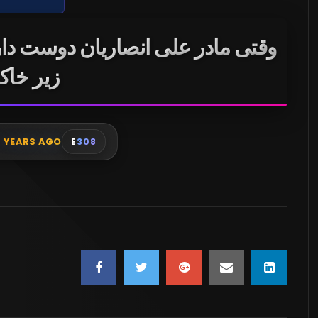
وقتی مادر علی انصاریان دوست دا
زیر خاک
7 YEARS AGO
E
308