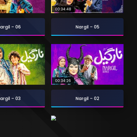
00:34:48
argil – 06
Nargil – 05
00:34:26
argil – 03
Nargil – 02