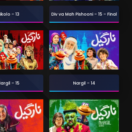
ikolo – 13
Div va Mah Pishooni – 15 – Final
argil – 15
Nargil – 14