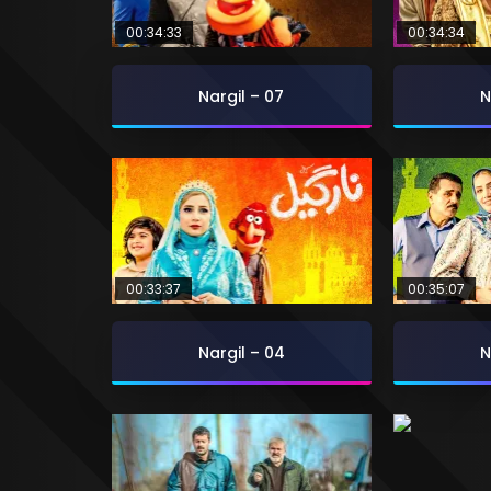
00:34:33
00:34:34
Nargil – 07
N
00:33:37
00:35:07
Nargil – 04
N