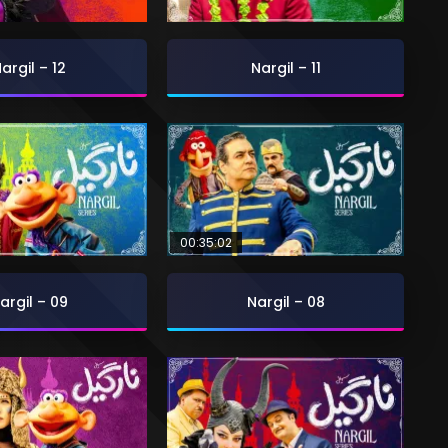
argil – 12
Nargil – 11
00:35:02
argil – 09
Nargil – 08