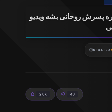
ره پسرش روحانی بشه ویدیو
ی
UPDATED
2.6K
40