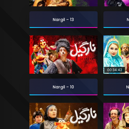
Nargil – 13
N
00:34:42
Nargil – 10
N