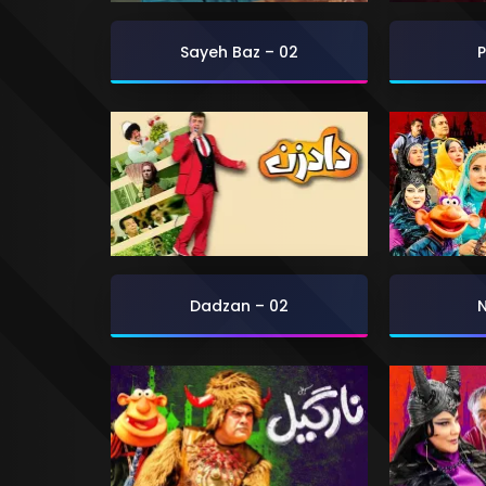
Sayeh Baz – 02
P
Dadzan – 02
N