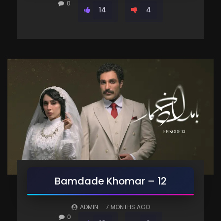
0
14
4
Bamdade Khomar – 12
ADMIN
7 MONTHS AGO
0