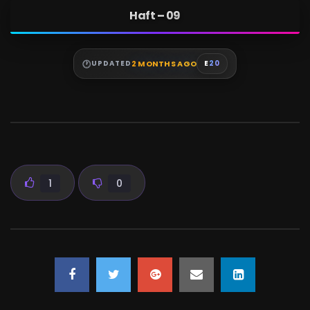
Haft – 09
2 MONTHS AGO
UPDATED
E
20
1
0