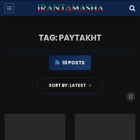
TAG: PAYTAKHT
10 POSTS
SORT BY:
LATEST