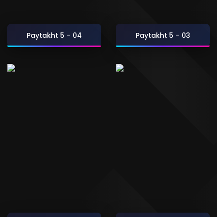
Paytakht 5 – 04
Paytakht 5 – 03