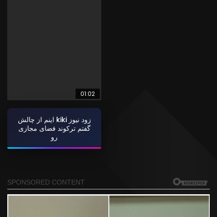
01:02
اینم از چالش kiki زود نیوز
گفتم ترکوند فضای مجازی
رو